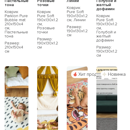
Пастельные
Розовые
Линии
Голубой и
тона
точки
желтый
Коврик
дофамин
Коврик
Коврик
Pure Soft
Parklon Pure
Pure Soft
190x130x1.2
Коврик
Bubble mat
190x130x1.2
см, Линии
Pure Soft
210х150х4
см,
190x130x1.2
Размер:
см,
Розовые
см,
190x130x1.2
Пастельные
точки
Голубой и
см
тона
желтый
Размер:
дофамин
Размер:
190x130x1.2
210x150x4
см
Размер:
см
190x130x1.2
см
Хит продаж
Новинка