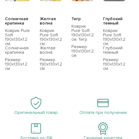
Солнечная
Желтая
Тигр
Глубокий
крапинка
волна
темный
Коврик
Коврик Pure
Коврик
Pure Soft
Коврик
Soft
Pure Soft
190x130x1.2
Pure Soft
190x130x1.2
190x130x1.2
см, Тигр
190x130x1.2
см,
см,
см,
Размер:
Солнечная
Желтая
Глубокий
190x130x1.2
крапинка
волна
темный
см
Размер:
Размер:
Размер:
190x130x1.2
190x130x1.2
190x130x1.2
см
см
см
Оригинальный товар
Оплата при получении
Доставка по РФ
Гарантия качества