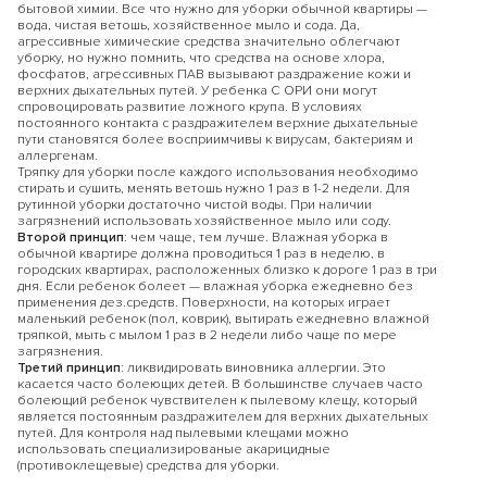
бытовой химии. Все что нужно для уборки обычной квартиры —
вода, чистая ветошь, хозяйственное мыло и сода. Да,
агрессивные химические средства значительно облегчают
уборку, но нужно помнить, что средства на основе хлора,
фосфатов, агрессивных ПАВ вызывают раздражение кожи и
верхних дыхательных путей. У ребенка С ОРИ они могут
спровоцировать развитие ложного крупа. В условиях
постоянного контакта с раздражителем верхние дыхательные
пути становятся более восприимчивы к вирусам, бактериям и
аллергенам.
Тряпку для уборки после каждого использования необходимо
стирать и сушить, менять ветошь нужно 1 раз в 1-2 недели. Для
рутинной уборки достаточно чистой воды. При наличии
загрязнений использовать хозяйственное мыло или соду.
Второй принцип
: чем чаще, тем лучше. Влажная уборка в
обычной квартире должна проводиться 1 раз в неделю, в
городских квартирах, расположенных близко к дороге 1 раз в три
дня. Если ребенок болеет — влажная уборка ежедневно без
применения дез.средств. Поверхности, на которых играет
маленький ребенок (пол, коврик), вытирать ежедневно влажной
тряпкой, мыть с мылом 1 раз в 2 недели либо чаще по мере
загрязнения.
Третий принцип
: ликвидировать виновника аллергии. Это
касается часто болеющих детей. В большинстве случаев часто
болеющий ребенок чувствителен к пылевому клещу, который
является постоянным раздражителем для верхних дыхательных
путей. Для контроля над пылевыми клещами можно
использовать специализированые акарицидные
(противоклещевые) средства для уборки.