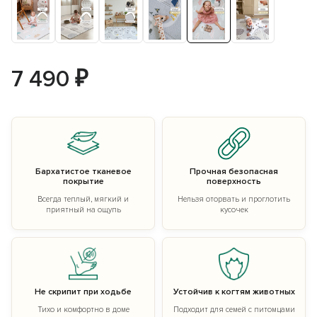
7 490 ₽
Бархатистое тканевое
Прочная безопасная
покрытие
поверхность
Всегда теплый, мягкий и
Нельзя оторвать и проглотить
приятный на ощупь
кусочек
Не скрипит при ходьбе
Устойчив к когтям животных
Тихо и комфортно в доме
Подходит для семей с питомцами