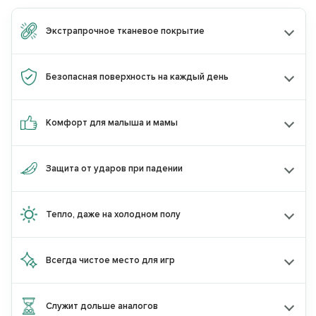
Экстрапрочное тканевое покрытие
Безопасная поверхность на каждый день
Комфорт для малыша и мамы
Защита от ударов при падении
Получите
скидку 10%
при покупке
2
товаров одного бренда
по промокоду:
Тепло, даже на холодном полу
KIDS10
по промокоду:
Всегда чистое место для игр
или
Скидку 15%
при покупке товаров
двух
разных брендов
по промокоду:
Служит дольше аналогов