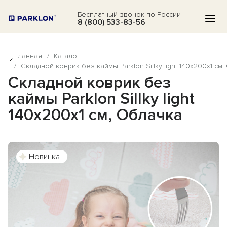
Бесплатный звонок по России
8 (800) 533-83-56
Главная
/
Каталог
КАТАЛОГ
/
Cкладной коврик без каймы Parklon Sillky light 140x200x1 см
Cкладной коврик без
АКЦИИ
каймы Parklon Sillky light
БЛОГ
140x200x1 см, Облачка
ВОПРОСЫ
О НАС
Новинка
ОТЗЫВЫ
КОНТАКТЫ