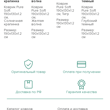
крапинка
волна
темный
Коврик
Коврик Pure
Коврик
Pure Soft
Коврик
Soft
Pure Soft
190x130x1.2
Pure Soft
190x130x1.2
190x130x1.2
см, Тигр
190x130x1.2
см,
см,
см,
Размер:
Солнечная
Желтая
Глубокий
190x130x1.2
крапинка
волна
темный
см
Размер:
Размер:
Размер:
190x130x1.2
190x130x1.2
190x130x1.2
см
см
см
Оригинальный товар
Оплата при получении
Доставка по РФ
Гарантия качества
Каталог ковров
Оплата и доставка