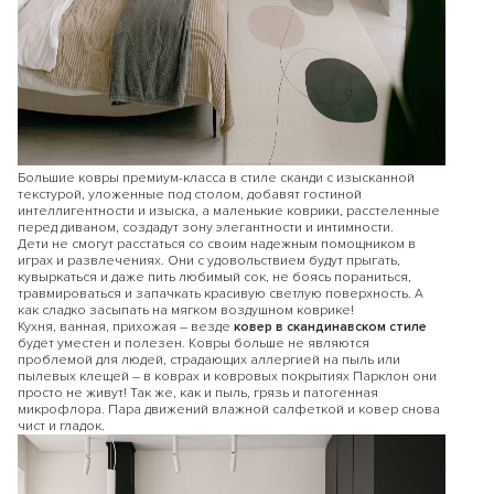
Большие ковры премиум-класса в стиле сканди с изысканной
текстурой, уложенные под столом, добавят гостиной
интеллигентности и изыска, а маленькие коврики, расстеленные
перед диваном, создадут зону элегантности и интимности.
Дети не смогут расстаться со своим надежным помощником в
играх и развлечениях. Они с удовольствием будут прыгать,
кувыркаться и даже пить любимый сок, не боясь пораниться,
травмироваться и запачкать красивую светлую поверхность. А
Получите
скидку 10%
при покупке
2
как сладко засыпать на мягком воздушном коврике!
товаров одного бренда
по промокоду:
Кухня, ванная, прихожая – везде
ковер в скандинавском стиле
будет уместен и полезен. Ковры больше не являются
KIDS10
проблемой для людей, страдающих аллергией на пыль или
по промокоду:
пылевых клещей – в коврах и ковровых покрытиях Парклон они
просто не живут! Так же, как и пыль, грязь и патогенная
микрофлора. Пара движений влажной салфеткой и ковер снова
или
чист и гладок.
Скидку 15%
при покупке товаров
двух
разных брендов
по промокоду: