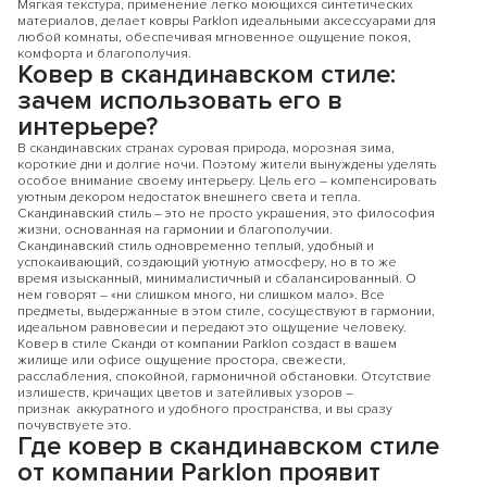
Мягкая текстура, применение легко моющихся синтетических
материалов, делает ковры Parklon идеальными аксессуарами для
любой комнаты, обеспечивая мгновенное ощущение покоя,
комфорта и благополучия.
Ковер в скандинавском стиле:
зачем использовать его в
интерьере?
В скандинавских странах суровая природа, морозная зима,
короткие дни и долгие ночи. Поэтому жители вынуждены уделять
особое внимание своему интерьеру. Цель его – компенсировать
уютным декором недостаток внешнего света и тепла.
Скандинавский стиль – это не просто украшения, это философия
жизни, основанная на гармонии и благополучии.
Скандинавский стиль одновременно теплый, удобный и
успокаивающий, создающий уютную атмосферу, но в то же
время изысканный, минималистичный и сбалансированный. О
нем говорят – «ни слишком много, ни слишком мало». Все
предметы, выдержанные в этом стиле, сосуществуют в гармонии,
идеальном равновесии и передают это ощущение человеку.
Ковер в стиле Сканди от компании Parklon создаст в вашем
жилище или офисе ощущение простора, свежести,
расслабления, спокойной, гармоничной обстановки. Отсутствие
излишеств, кричащих цветов и затейливых узоров –
признак аккуратного и удобного пространства, и вы сразу
почувствуете это.
Где ковер в скандинавском стиле
от компании Pаrklon проявит