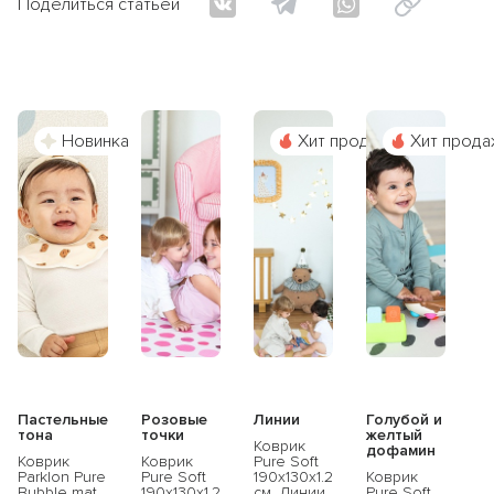
Поделиться статьей
Новинка
Хит продаж
Хит прода
Пастельные
Розовые
Линии
Голубой и
тона
точки
желтый
Коврик
дофамин
Коврик
Коврик
Pure Soft
Parklon Pure
Pure Soft
190x130x1.2
Коврик
Bubble mat
190x130x1.2
см, Линии
Pure Soft