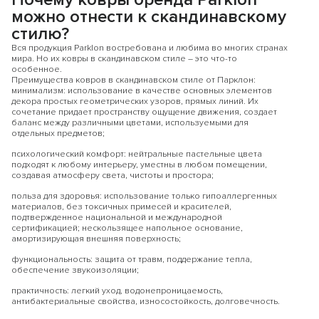
можно отнести к скандинавскому
стилю?
Вся продукция Parklon востребована и любима во многих странах
мира. Но их ковры в скандинавском стиле – это что-то
особенное.
Преимущества ковров в скандинавском стиле от Парклон:
минимализм: использование в качестве основных элементов
декора простых геометрических узоров, прямых линий. Их
сочетание придает пространству ощущение движения, создает
баланс между различными цветами, используемыми для
отдельных предметов;
психологический комфорт: нейтральные пастельные цвета
подходят к любому интерьеру, уместны в любом помещении,
создавая атмосферу света, чистоты и простора;
польза для здоровья: использование только гипоаллергенных
материалов, без токсичных примесей и красителей,
подтвержденное национальной и международной
сертификацией; нескользящее напольное основание,
амортизирующая внешняя поверхность;
функциональность: защита от травм, поддержание тепла,
обеспечение звукоизоляции;
практичность: легкий уход, водонепроницаемость,
антибактериальные свойства, износостойкость, долговечность.