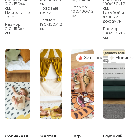
210х150х4
см,
190x130x1.2
Размер:
см,
Розовые
см,
190x130x1.2
Пастельные
точки
Голубой и
см
тона
желтый
Размер:
дофамин
Размер:
190x130x1.2
210x150x4
см
Размер:
см
190x130x1.2
см
Хит продаж
Новинка
Солнечная
Желтая
Тигр
Глубокий