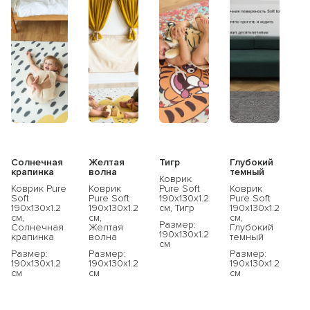
Получите
скидку 10%
при покупке
2
товаров одного бренда
по промокоду:
KIDS10
по промокоду:
Солнечная
Желтая
Тигр
Глубокий
крапинка
волна
темный
Коврик
Коврик Pure
Коврик
Pure Soft
Коврик
или
Soft
Pure Soft
190x130x1.2
Pure Soft
190x130x1.2
190x130x1.2
см, Тигр
190x130x1.2
Скидку 15%
при покупке товаров
двух
см,
см,
см,
разных брендов
по промокоду:
Размер:
Солнечная
Желтая
Глубокий
190x130x1.2
крапинка
волна
темный
см
KIDS15
Размер:
Размер:
Размер:
по промокоду:
190x130x1.2
190x130x1.2
190x130x1.2
см
см
см
Перейти на сайт astradekids.ru