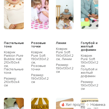
Пастельные
Розовые
Линии
Голубой и
тона
точки
желтый
Коврик
дофамин
Коврик
Коврик
Pure Soft
Parklon Pure
Pure Soft
190x130x1.2
Коврик
Bubble mat
190x130x1.2
см, Линии
Pure Soft
210х150х4
см,
190x130x1.2
Размер:
см,
Розовые
см,
190x130x1.2
Пастельные
точки
Голубой и
см
тона
желтый
Размер:
дофамин
Размер:
190x130x1.2
210x150x4
см
Размер:
см
190x130x1.2
см
Хит продаж
Новинка