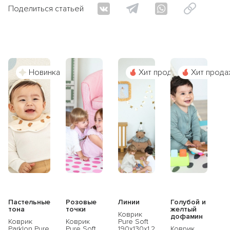
Поделиться статьей
Новинка
Хит продаж
Хит прода
Пастельные
Розовые
Линии
Голубой и
тона
точки
желтый
Коврик
дофамин
Коврик
Коврик
Pure Soft
Parklon Pure
Pure Soft
190x130x1.2
Коврик