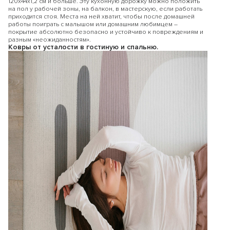
120х44х1,2 см и больше. Эту кухонную дорожку можно положить
на пол у рабочей зоны, на балкон, в мастерскую, если работать
приходится стоя. Места на ней хватит, чтобы после домашней
работы поиграть с малышом или домашним любимцем –
Получите
скидку 10%
при покупке
2
покрытие абсолютно безопасно и устойчиво к повреждениям и
товаров одного бренда
по промокоду:
разным «неожиданностям».
Ковры от усталости в гостиную и спальню.
KIDS10
по промокоду:
или
Скидку 15%
при покупке товаров
двух
разных брендов
по промокоду:
KIDS15
по промокоду:
Перейти на сайт astradekids.ru
Остаться на Parklon