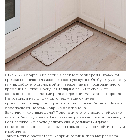
Стильный «Модерн» из серии Kichen Mat размером 80х44х2 см
прекрасно впишется даже в крохотную кухню. Он будет уместен у
плиты, рабочего стола, мойки – везде, где мы проводим много
времени на ногах. Солидная толщина защитит ступни от
холодного пола, а легкий рельеф добавит массажного эффекта.
Не коврик, а настоящий ортопед. А еще он имеет
противоскользящую поверхность и скошенные бортики. Так что
безопасность на этом коврике обеспечена.
Закончили кухонные дела? Перенесите его к гладильной доске
или к любимому креслу. Два сантиметра нежности и уюта снимут с
ног напряжение после долгого дня, а деликатный дизайн
поверхности коврика не нарушит гармонии и гостиной, и спальни,
и кабинета.
Также можно рассмотреть коврики серии Kichen Mat размера