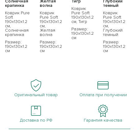
Солнечная
Желтая
Тигр
Глубокий
крапинка
волна
темный
Коврик
Коврик Pure
Коврик
Pure Soft
Коврик
Soft
Pure Soft
190x130x1.2
Pure Soft
190x130x1.2
190x130x1.2
см, Тигр
190x130x1.2
см,
см,
см,
Размер:
Солнечная
Желтая
Глубокий
190x130x1.2
крапинка
волна
темный
см
Размер:
Размер:
Размер:
190x130x1.2
190x130x1.2
190x130x1.2
см
см
см
Оригинальный товар
Оплата при получении
Доставка по РФ
Гарантия качества