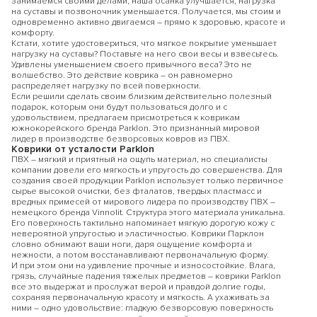
занимаемся своими делами, наша осанка улучшается, нагрузка
на суставы и позвоночник уменьшается. Получается, мы стоим и
одновременно активно двигаемся – прямо к здоровью, красоте и
комфорту.
Кстати, хотите удостовериться, что мягкое покрытие уменьшает
нагрузку на суставы? Поставьте на него свои весы и взвесьтесь.
Удивлены уменьшением своего привычного веса? Это не
волшебство. Это действие коврика – он равномерно
распределяет нагрузку по всей поверхности.
Если решили сделать своим близким действительно полезный
подарок, которым они будут пользоваться долго и с
удовольствием, предлагаем присмотреться к коврикам
южнокорейского бренда Parklon. Это признанный мировой
лидер в производстве безворсовых ковров из ПВХ.
Коврики от усталости Parklon
ПВХ – мягкий и приятный на ощупь материал, но специалисты
компании довели его мягкость и упругость до совершенства. Для
создания своей продукции Parklon использует только первичное
сырье высокой очистки, без фталатов, твердых пластмасс и
вредных примесей от мирового лидера по производству ПВХ –
немецкого бренда Vinnolit. Структура этого материала уникальна.
Его поверхность тактильно напоминает мягкую дорогую кожу с
невероятной упругостью и эластичностью. Коврики Парклон
словно обнимают ваши ноги, даря ощущение комфорта и
нежности, а потом восстанавливают первоначальную форму.
И при этом они на удивление прочные и износостойкие. Влага,
грязь, случайные падения тяжелых предметов – коврики Parklon
все это выдержат и прослужат верой и правдой долгие годы,
сохраняя первоначальную красоту и мягкость. А ухаживать за
ними – одно удовольствие: гладкую безворсовую поверхность