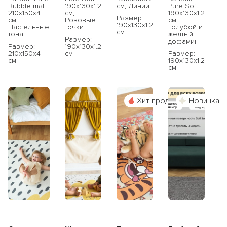
Bubble mat
190x130x1.2
см, Линии
Pure Soft
210х150х4
см,
190x130x1.2
Размер:
см,
Розовые
см,
190x130x1.2
Пастельные
точки
Голубой и
см
тона
желтый
Размер:
дофамин
Размер:
190x130x1.2
210x150x4
см
Размер:
см
190x130x1.2
см
Хит продаж
Новинка