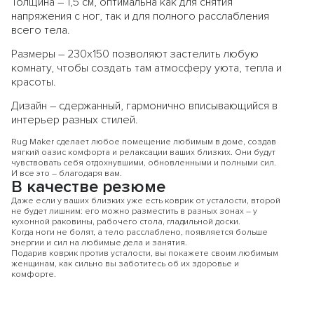
Толщина – 1,5 см, оптимальна как для снятия
напряжения с ног, так и для полного расслабления
всего тела.
Размеры – 230х150 позволяют застелить любую
комнату, чтобы создать там атмосферу уюта, тепла и
красоты.
Дизайн – сдержанный, гармонично вписывающийся в
интерьер разных стилей.
Rug Maker сделает любое помещение любимым в доме, создав
мягкий оазис комфорта и релаксации ваших близких. Они будут
чувствовать себя отдохнувшими, обновленными и полными сил.
И все это – благодаря вам.
В качестве резюме
Даже если у ваших близких уже есть коврик от усталости, второй
не будет лишним: его можно разместить в разных зонах – у
кухонной раковины, рабочего стола, гладильной доски.
Когда ноги не болят, а тело расслаблено, появляется больше
энергии и сил на любимые дела и занятия.
Подарив коврик против усталости, вы покажете своим любимым
женщинам, как сильно вы заботитесь об их здоровье и
комфорте.