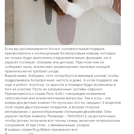
Если вы рассматриваете более основательный подарок,
присмотритесь к полноценным безворсовым коврам, которые
не только будут выполнять оздоровительную функцию, но и
украсят гостиную, спальню или детскую. При этом они не
собирают пыль, исключают размножение пылевых клещей,
практически не требуют ухода.
Вашей маме, бабушке, тете потребуется минимум усилий, чтобы
поддерживать безупречную чистоту в доме. А если подарите им
еще и робот- полотер, то красота и порядок будут возможны и
без их участия. Пусть их натруженные суставы отдохнут.
Присмотритесь к серии Pure Soft с говорящим названием
«абсолютная или исключительная мягкость». Так и есть – эти
ковры для детских комнат. Но пусть вас это не смущает. У моделей
этой серии двусторонние покрытия, и вторая сторона
интерьерная, с разнообразными стильными дизайнами. Они
украсят любую комнату. Размеры – 190х130х1,2 см достаточные,
чтобы релакс получили все члены семьи, включая четвероногих
озорников. И при этом - с минимальным уходом.
В коврах серии Rug Maker прекрасно все: