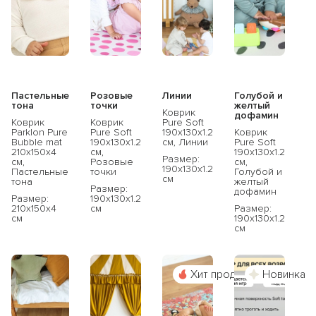
Пастельные
Розовые
Линии
Голубой и
тона
точки
желтый
Коврик
дофамин
Коврик
Коврик
Pure Soft
Parklon Pure
Pure Soft
190x130x1.2
Коврик
Bubble mat
190x130x1.2
см, Линии
Pure Soft
210х150х4
см,
190x130x1.2
Размер:
см,
Розовые
см,
190x130x1.2
Пастельные
точки
Голубой и
см
тона
желтый
Размер:
дофамин
Размер:
190x130x1.2
210x150x4
см
Размер:
см
190x130x1.2
см
Хит продаж
Новинка