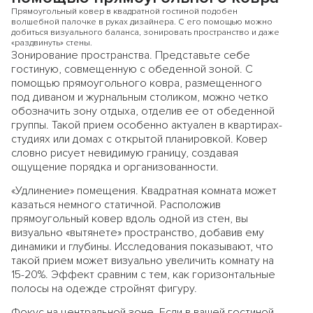
Прямоугольный ковер в квадратной гостиной подобен
волшебной палочке в руках дизайнера. С его помощью можно
добиться визуального баланса, зонировать пространство и даже
«раздвинуть» стены.
Зонирование пространства. Представьте себе
гостиную, совмещенную с обеденной зоной. С
помощью прямоугольного ковра, размещенного
под диваном и журнальным столиком, можно четко
обозначить зону отдыха, отделив ее от обеденной
группы. Такой прием особенно актуален в квартирах-
студиях или домах с открытой планировкой. Ковер
словно рисует невидимую границу, создавая
ощущение порядка и организованности.
«Удлинение» помещения. Квадратная комната может
казаться немного статичной. Расположив
прямоугольный ковер вдоль одной из стен, вы
визуально «вытянете» пространство, добавив ему
динамики и глубины. Исследования показывают, что
такой прием может визуально увеличить комнату на
15-20%. Эффект сравним с тем, как горизонтальные
полосы на одежде стройнят фигуру.
Фокус на центральной зоне. Если в вашей гостиной