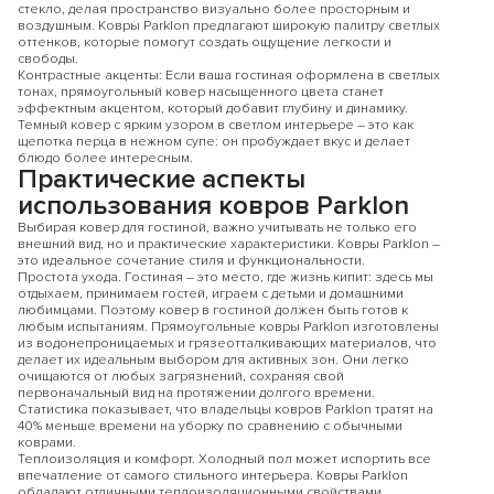
стекло, делая пространство визуально более просторным и
воздушным. Ковры Parklon предлагают широкую палитру светлых
оттенков, которые помогут создать ощущение легкости и
свободы.
Контрастные акценты: Если ваша гостиная оформлена в светлых
тонах, прямоугольный ковер насыщенного цвета станет
эффектным акцентом, который добавит глубину и динамику.
Темный ковер с ярким узором в светлом интерьере – это как
щепотка перца в нежном супе: он пробуждает вкус и делает
блюдо более интересным.
Практические аспекты
использования ковров Parklon
Выбирая ковер для гостиной, важно учитывать не только его
внешний вид, но и практические характеристики. Ковры Parklon –
это идеальное сочетание стиля и функциональности.
Простота ухода. Гостиная – это место, где жизнь кипит: здесь мы
отдыхаем, принимаем гостей, играем с детьми и домашними
любимцами. Поэтому ковер в гостиной должен быть готов к
любым испытаниям. Прямоугольные ковры Parklon изготовлены
из водонепроницаемых и грязеотталкивающих материалов, что
делает их идеальным выбором для активных зон. Они легко
очищаются от любых загрязнений, сохраняя свой
первоначальный вид на протяжении долгого времени.
Получите
скидку 10%
при покупке
2
Статистика показывает, что владельцы ковров Parklon тратят на
40% меньше времени на уборку по сравнению с обычными
товаров одного бренда
по промокоду:
коврами.
Теплоизоляция и комфорт. Холодный пол может испортить все
KIDS10
впечатление от самого стильного интерьера. Ковры Parklon
по промокоду:
обладают отличными теплоизоляционными свойствами,