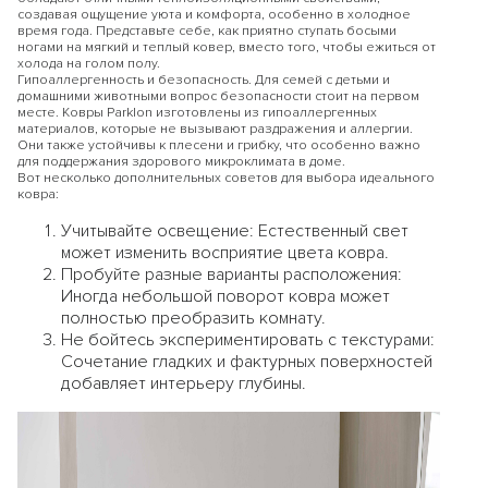
создавая ощущение уюта и комфорта, особенно в холодное
или
время года. Представьте себе, как приятно ступать босыми
ногами на мягкий и теплый ковер, вместо того, чтобы ежиться от
холода на голом полу.
Скидку 15%
при покупке товаров
двух
Гипоаллергенность и безопасность. Для семей с детьми и
разных брендов
по промокоду:
домашними животными вопрос безопасности стоит на первом
месте. Ковры Parklon изготовлены из гипоаллергенных
KIDS15
материалов, которые не вызывают раздражения и аллергии.
по промокоду:
Они также устойчивы к плесени и грибку, что особенно важно
для поддержания здорового микроклимата в доме.
Вот несколько дополнительных советов для выбора идеального
ковра:
Перейти на сайт astradekids.ru
Учитывайте освещение: Естественный свет
может изменить восприятие цвета ковра.
Остаться на Parklon
Пробуйте разные варианты расположения:
Иногда небольшой поворот ковра может
полностью преобразить комнату.
Не бойтесь экспериментировать с текстурами:
Сочетание гладких и фактурных поверхностей
добавляет интерьеру глубины.