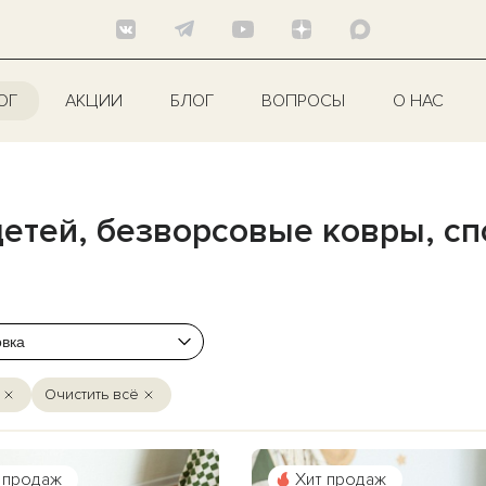
ОГ
АКЦИИ
БЛОГ
ВОПРОСЫ
О НАС
детей, безворсовые ковры, с
вка
Очистить всё
 продаж
Хит продаж