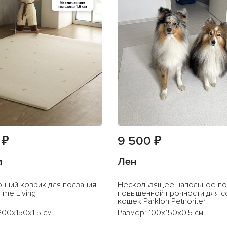
 ₽
9 500 ₽
а
Лен
нний коврик для ползания
Нескользящее напольное п
rime Living
повышенной прочности для с
кошек Parklon Petnoriter
200x150x1.5 см
Размер: 100x150x0.5 см