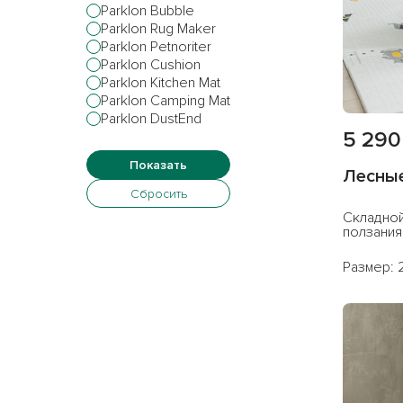
Parklon Bubble
Перейти на са
Parklon Rug Maker
Parklon Petnoriter
Остатьс
Parklon Cushion
Parklon Kitchen Mat
Parklon Camping Mat
Parklon DustEnd
5 290
Лесные
Складной
ползания 
Размер: 