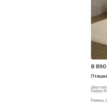
8 890
Пташк
Двусторо
Parklon P
Размер: 