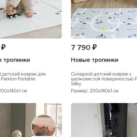
йт astradekids.ru
я на Parklon
 ₽
7 790 ₽
 тропинки
Новые тропинки
 детский коврик для
Cкладной детский коврик с
Parklon Portable
шелковистой поверхностью P
Sillky
200x140x1 см
Размер: 200x140x1 см