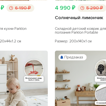
 ₽
4 990 ₽
6 190 ₽
5 290 ₽
Солнечный лимончик
ля кухни Parklon
Складной детский коврик для
ползания Parklon Portable
20x44x1.2 см
Размер: 200x140x1 см
 10%
при покупке
2
бренда
по
Предзаказ
KIDS10
у:
или
покупке товаров
ндов
по промокоду:
KIDS15
у: