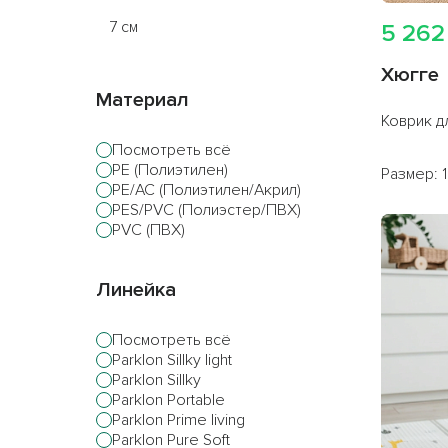
7 см
5 262
10 см
Хюгге
Материал
Коврик д
Посмотреть всё
PE (Полиэтилен)
Размер: 1
Получите
скидку
PE/AC (Полиэтилен/Акрил)
товаров одного 
PES/PVC (Полиэстер/ПВХ)
промокоду:
PVC (ПВХ)
по промокод
Линейка
Скидку 15%
при 
Посмотреть всё
двух разных бре
Parklon Sillky light
Parklon Sillky
Parklon Portable
по промокод
Parklon Prime living
Parklon Pure Soft