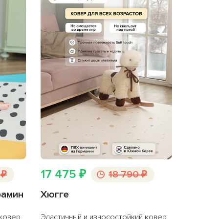
17 475 ₽
 ₽
18 790 ₽
фамин
Хюгге
 ковер
Эластичный и износостойкий ковер