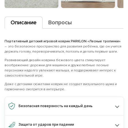
Описание
Вопросы
Портативный детский игровой коврик PARKLON «Лесные тропинки»
– это безопасное пространство для развития ребёнка, где он учится
держать голову, переворачиваться, ползать и делать первые шаги.
Развивающий дизайн коврика бежевого цвета стимулирует
воображение: дорожки для машинок и дружелюбные лесные
персонажи надолго увлекают малыша, и поддерживают интерес к
самостоятельной игре.
Даже с детскими сюжетами коврик не создает визуального шума и
гармонично смотрится в интерьере.
Безопасная поверхность на каждый день
Получите
скидку 10%
при покупке
2
товаров одного бренда
по промокоду:
Защита от ударов при падении