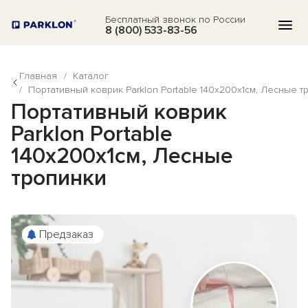
Бесплатный звонок по России
8 (800) 533-83-56
Главная
/
Каталог
КАТАЛОГ
/
Портативный коврик Parklon Portable 140x200x1см, Лесные т
Портативный коврик
АКЦИИ
Parklon Portable
БЛОГ
140x200x1см, Лесные
ВОПРОСЫ
тропинки
О НАС
ОТЗЫВЫ
Предзаказ
КОНТАКТЫ