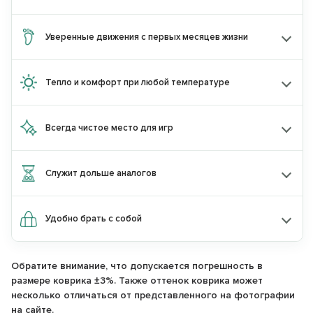
KIDS10
по промокоду:
Уверенные движения с первых месяцев жизни
или
Скидку 15%
при покупке товаров
двух
Тепло и комфорт при любой температуре
разных брендов
по промокоду:
KIDS15
по промокоду:
Всегда чистое место для игр
Перейти на сайт astradekids.ru
Служит дольше аналогов
Остаться на Parklon
Удобно брать с собой
Обратите внимание, что допускается погрешность в
размере коврика ±3%. Также оттенок коврика может
несколько отличаться от представленного на фотографии
на сайте.