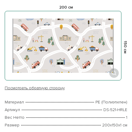
200 см
150 см
Посмотреть обратную сторону
Материал
PE (Полиэтилен)
Артикул
DS-521-HRLE
Вес Нетто
1
Размер
200х150х1 см