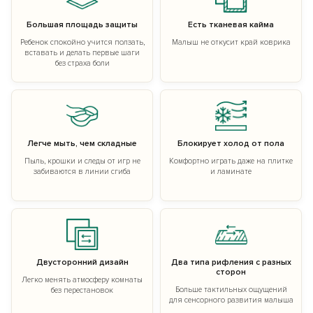
Большая площадь защиты
Есть тканевая кайма
Ребенок спокойно учится ползать,
Малыш не откусит край коврика
вставать и делать первые шаги
без страха боли
Легче мыть, чем складные
Блокирует холод от пола
Пыль, крошки и следы от игр не
Комфортно играть даже на плитке
забиваются в линии сгиба
и ламинате
Двусторонний дизайн
Два типа рифления с разных
сторон
Легко менять атмосферу комнаты
Больше тактильных ощущений
без перестановок
для сенсорного развития малыша