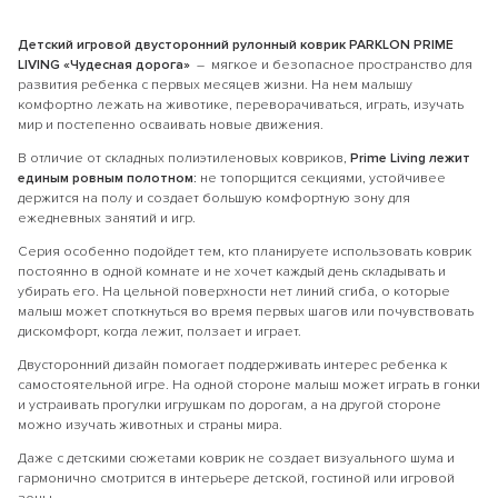
Детский игровой двусторонний рулонный коврик PARKLON PRIME
LIVING «Чудесная дорога»
– мягкое и безопасное пространство для
развития ребенка с первых месяцев жизни. На нем малышу
комфортно лежать на животике, переворачиваться, играть, изучать
мир и постепенно осваивать новые движения.
В отличие от складных полиэтиленовых ковриков,
Prime Living лежит
единым ровным полотном:
не топорщится секциями, устойчивее
держится на полу и создает большую комфортную зону для
ежедневных занятий и игр.
Серия особенно подойдет тем, кто планируете использовать коврик
постоянно в одной комнате и не хочет каждый день складывать и
убирать его. На цельной поверхности нет линий сгиба, о которые
малыш может споткнуться во время первых шагов или почувствовать
дискомфорт, когда лежит, ползает и играет.
Двусторонний дизайн помогает поддерживать интерес ребенка к
самостоятельной игре. На одной стороне малыш может играть в гонки
и устраивать прогулки игрушкам по дорогам, а на другой стороне
можно изучать животных и страны мира.
Даже с детскими сюжетами коврик не создает визуального шума и
гармонично смотрится в интерьере детской, гостиной или игровой