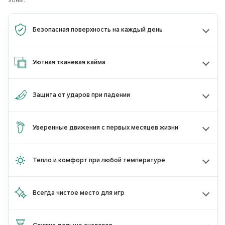
зоны.
Получите
скидку 10%
при покупке
2
товаров одного бренда
по промокоду:
Безопасная поверхность на каждый день
KIDS10
по промокоду:
Уютная тканевая кайма
или
Скидку 15%
при покупке товаров
двух
разных брендов
по промокоду:
Защита от ударов при падении
KIDS15
по промокоду:
Уверенные движения с первых месяцев жизни
Перейти на сайт astradekids.ru
Тепло и комфорт при любой температуре
Остаться на Parklon
Всегда чистое место для игр