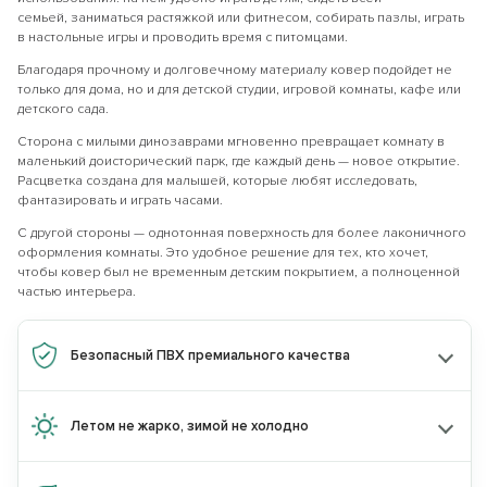
семьей, заниматься растяжкой или фитнесом, собирать пазлы, играть
в настольные игры и проводить время с питомцами.
Благодаря прочному и долговечному материалу ковер подойдет не
только для дома, но и для детской студии, игровой комнаты, кафе или
детского сада.
Сторона
с милыми динозаврами мгновенно превращает комнату в
маленький доисторический парк, где каждый день — новое открытие.
Расцветка создана для малышей, которые любят исследовать,
фантазировать и играть часами.
С другой стороны — однотонная поверхность для более лаконичного
оформления комнаты. Это удобное решение для тех, кто хочет,
чтобы ковер был не временным детским покрытием, а полноценной
частью интерьера.
Безопасный ПВХ премиального качества
Получите
скидку 10%
при покупке
2
Летом не жарко, зимой не холодно
товаров одного бренда
по промокоду:
KIDS10
по промокоду: