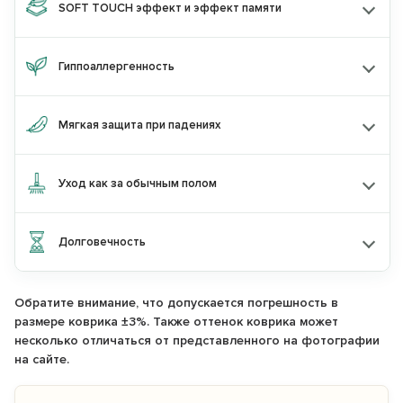
SOFT TOUCH эффект и эффект памяти
или
Скидку 15%
при покупке товаров
двух
Гиппоаллергенность
разных брендов
по промокоду:
KIDS15
по промокоду:
Мягкая защита при падениях
Перейти на сайт astradekids.ru
Уход как за обычным полом
Остаться на Parklon
Долговечность
Обратите внимание, что допускается погрешность в
размере коврика ±3%. Также оттенок коврика может
несколько отличаться от представленного на фотографии
на сайте.