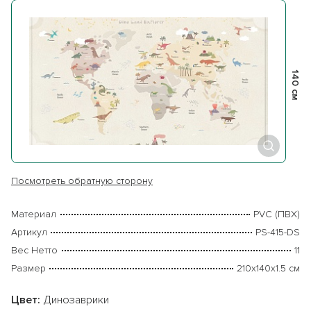
140 см
Посмотреть обратную сторону
Материал
PVC (ПВХ)
Артикул
PS-415-DS
Вес Нетто
11
Размер
210х140х1.5 см
Цвет:
Динозаврики