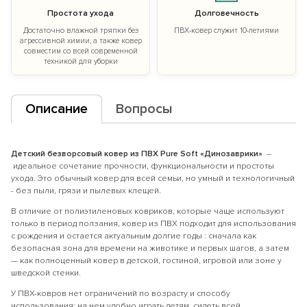
Простота ухода
Долговечность
Достаточно влажной тряпки без
ПВХ-ковер служит 10-летиями
агрессивной химии, а также ковер
совместим со всей современной
техникой для уборки
Описание
Вопросы
Детский безворсовый ковер из ПВХ Pure Soft «Динозаврики
»
–
идеальное сочетание прочности, функциональности и простоты
ухода. Это обычный ковер для всей семьи, но умный и технологичный
- без пыли, грязи и пылевых клещей.
В отличие от полиэтиленовых ковриков, которые чаще используют
только в период ползания, ковер из ПВХ подходит для использования
с рождения и остается актуальным долгие годы : сначала как
безопасная зона для времени на животике и первых шагов, а затем
— как полноценный ковер в детской, гостиной, игровой или зоне у
шведской стенки.
У ПВХ-ковров нет ограничений по возрасту и способу
использования: на нем удобно играть детям, сидеть всей