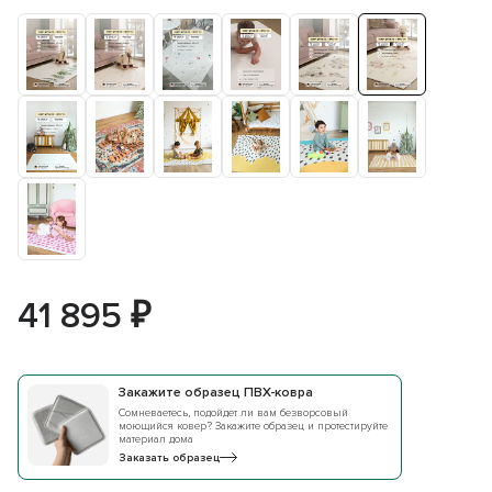
41 895 ₽
Закажите образец ПВХ-ковра
Сомневаетесь, подойдет ли вам безворсовый
моющийся ковер? Закажите образец и протестируйте
материал дома
Заказать образец