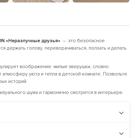
ON «Неразлучные друзья»
– это безопасное
тся держать голову, переворачиваться, ползать и делать
мулирует воображение: милые зверушки, словно
 атмосферу уюта и тепла в детской комнате. Позвольте
рых историй.
изуального шума и гармонично смотрится в интерьере.
 10%
при покупке
2
бренда
по
KIDS10
у:
или