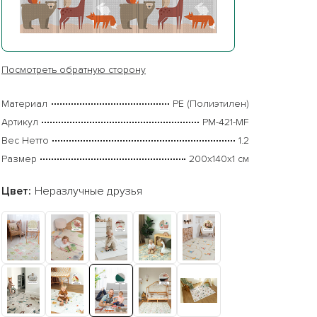
Посмотреть обратную сторону
Материал
PE (Полиэтилен)
Артикул
PM-421-MF
Вес Нетто
1.2
Размер
200х140х1 см
Цвет:
Неразлучные друзья