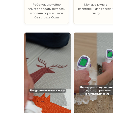
Ребенок спокойно
Меньше шума в
учится ползать, вставать
квартире и для соседе
и делать первые шаги
снизу
без страха боли