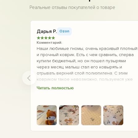
Реальные отзывы покупателей о товаре
Дарья Р.
Ozon
★
★
★
★
★
Комментарий:
Наши любимые гномы, очень красивый плотный
и прочный коврик. Есть с чем сравнить, сперва
купили бюджетный, но он пошел пузырями
через месяц, малыш стал его ковырять и
отрывать верхний слой полиэтилена. С этим
ковриком такое невозможно, пользуемся уже
два месяца не складывая — на нем ни одного
Читать полностью
повреждения. Еще понравилась идея коврика с
тканевым покрытием...
+6