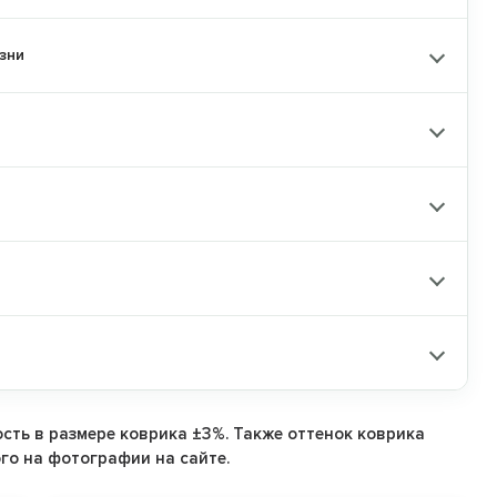
покупке товаров
ндов
по промокоду:
зни
KIDS15
у:
йт astradekids.ru
я на Parklon
сть в размере коврика ±3%. Также оттенок коврика
го на фотографии на сайте.