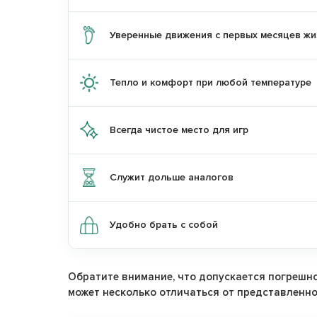
Скидку 15%
при 
двух разных бре
Уверенные движения с первых месяцев жи
по промокод
Тепло и комфорт при любой температуре
Перейти на са
Остатьс
Всегда чистое место для игр
Служит дольше аналогов
Удобно брать с собой
Обратите внимание, что допускается погрешно
может несколько отличаться от представленно