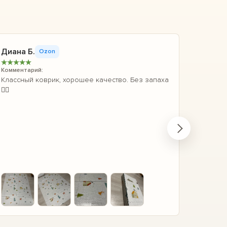
Пользо
Диана Б.
Ozon
скрыть
★
★
★
★
★
Комментарий:
Ozon
Классный коврик, хорошее качество. Без запаха
★
★
★
★
👍🏻
Коммента
Коврик о
купила т
отратя д
нет ощущ
плотный
детям у
впитыва
Читать 
младенц
Нейтраль
+3