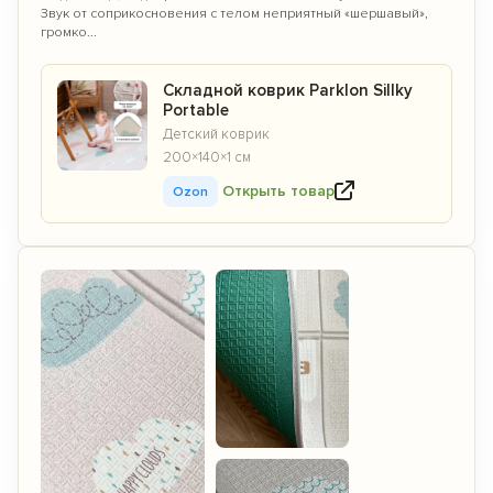
Звук от соприкосновения с телом неприятный «шершавый»,
громко...
Складной коврик Parklon Sillky
Portable
Детский коврик
200×140×1 см
Открыть товар
Ozon