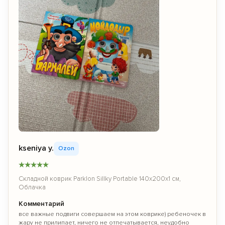
kseniya y.
Ozon
★
★
★
★
★
Складной коврик Parklon Sillky Portable 140x200x1 см,
Облачка
Комментарий
все важные подвиги совершаем на этом коврике) ребеночек в
жару не прилипает, ничего не отпечатывается, неудобно