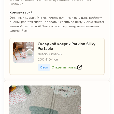
Скидку 15%
при покупке товаров
двух
Облачка
разных брендов
по промокоду:
Комментарий
KIDS15
по промокоду:
Отличный коврик! Мягкий, очень приятный на ощупь, ребенку
очень нравится сидеть, ползать и ходить по нему! Легко моется
влажной салфеткой! Отлично подходит под размер манежа
фирмы IFam!
Перейти на сайт astradekids.ru
Складной коврик Parklon Sillky
Остаться на Parklon
Portable
Детский коврик
200×140×1 см
Открыть товар
Ozon