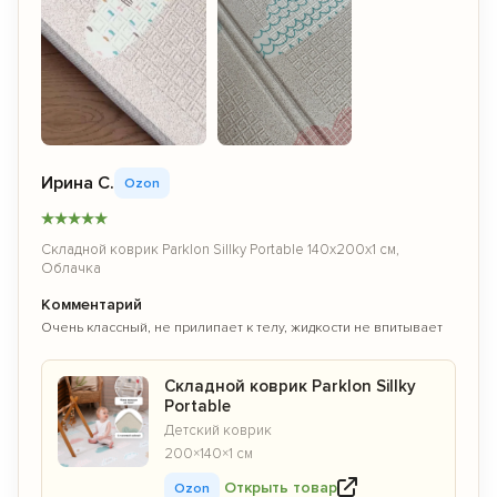
Ирина С.
Ozon
★
★
★
★
★
Складной коврик Parklon Sillky Portable 140x200x1 см,
Облачка
Комментарий
Очень классный, не прилипает к телу, жидкости не впитывает
Складной коврик Parklon Sillky
Portable
Детский коврик
200×140×1 см
Открыть товар
Ozon