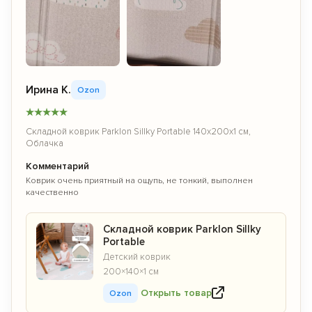
Ирина К.
Ozon
★
★
★
★
★
Складной коврик Parklon Sillky Portable 140x200x1 см,
Облачка
Комментарий
Коврик очень приятный на ощупь, не тонкий, выполнен
качественно
Складной коврик Parklon Sillky
Portable
Детский коврик
200×140×1 см
Открыть товар
Ozon