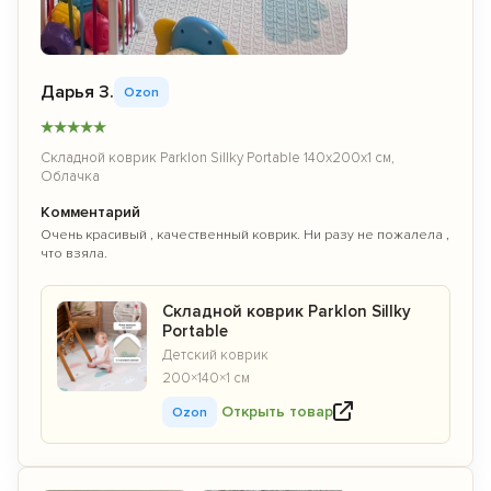
Дарья З.
Ozon
★
★
★
★
★
Складной коврик Parklon Sillky Portable 140x200x1 см,
Облачка
Комментарий
Очень красивый , качественный коврик. Ни разу не пожалела ,
что взяла.
Складной коврик Parklon Sillky
Portable
Детский коврик
200×140×1 см
Открыть товар
Ozon