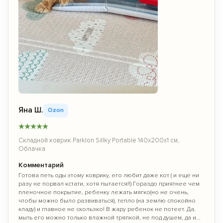
Яна Ш.
Ozon
★
★
★
★
★
Складной коврик Parklon Sillky Portable 140x200x1 см,
Облачка
Комментарий
Готова петь оды этому коврику, его любит даже кот ( и еще ни
разу не порвал кстати, хотя пытается!!) Гораздо приятнее чем
пленочное покрытие, ребенку лежать мягко(но не очень,
чтобы можно было развиваться), тепло (на землю спокойно
кладу) и главное не скользко! В жару ребенок не потеет. Да,
мыть его можно только влажной тряпкой, не под душем, да и...