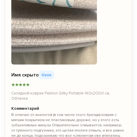
Имя скрыто
Ozon
★
★
★
★
★
Складной коврик Parklon Sillky Portable 140x200x1 см,
Облачка
Комментарий
В отличие от аналогов (в том числе этого бренда) коврик с
мягким покрытием не пластиковым, дороже, но у этого есть
субъективные минусы Отвратительно отмывается, например,
от грязного подгузника, это целая эпопея отмыть, и все равно
не до конца, подозреваю что все «слюни»там уже впитались