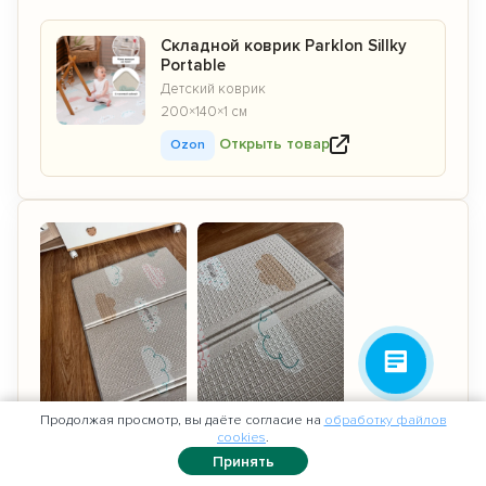
Складной коврик Parklon Sillky
Portable
Детский коврик
200×140×1 см
Открыть товар
Ozon
Продолжая просмотр, вы даёте согласие на
обработку файлов
cookies
.
0
Принять