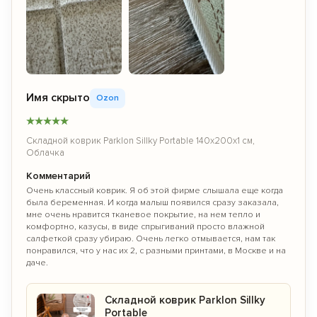
+1
Имя скрыто
Ozon
★
★
★
★
★
Складной коврик Parklon Sillky Portable 140x200x1 см,
Облачка
Комментарий
Очень классный коврик. Я об этой фирме слышала еще когда
была беременная. И когда малыш появился сразу заказала,
мне очень нравится тканевое покрытие, на нем тепло и
комфортно, казусы, в виде спрыгиваний просто влажной
салфеткой сразу убираю. Очень легко отмывается, нам так
понравился, что у нас их 2, с разными принтами, в Москве и на
даче.
Складной коврик Parklon Sillky
Portable