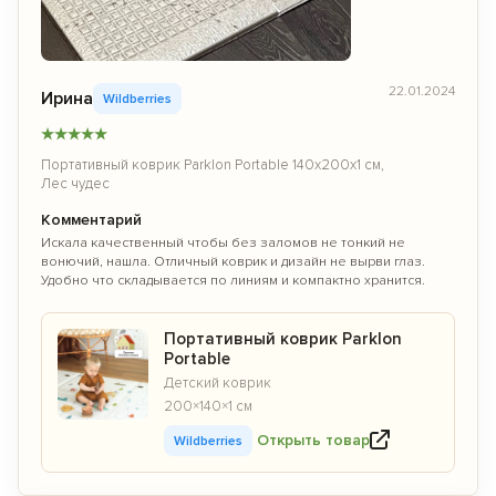
22.01.2024
Ирина
Wildberries
★
★
★
★
★
Портативный коврик Parklon Portable 140х200х1 см,
Лес чудес
Комментарий
Искала качественный чтобы без заломов не тонкий не
вонючий, нашла. Отличный коврик и дизайн не вырви глаз.
Удобно что складывается по линиям и компактно хранится.
Портативный коврик Parklon
Portable
Детский коврик
200×140×1 см
Открыть товар
Wildberries