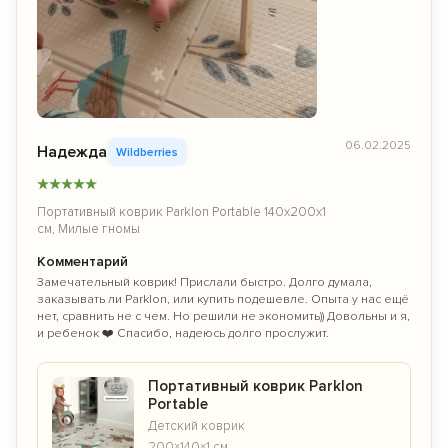
06.02.2025
Надежда
Wildberries
★
★
★
★
★
Портативный коврик Parklon Portable 140x200x1
см, Милые гномы
Комментарий
Замечательный коврик! Прислали быстро. Долго думала,
заказывать ли Parklon, или купить подешевле. Опыта у нас ещё
нет, сравнить не с чем. Но решили не экономить)) Довольны и я,
и ребенок ❤️ Спасибо, надеюсь долго прослужит.
Портативный коврик Parklon
Portable
Детский коврик
200×140×1 см