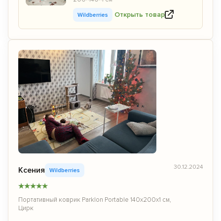
Открыть товар
Wildberries
30.12.2024
Ксения
Wildberries
★
★
★
★
★
Портативный коврик Parklon Portable 140x200x1 см,
Цирк