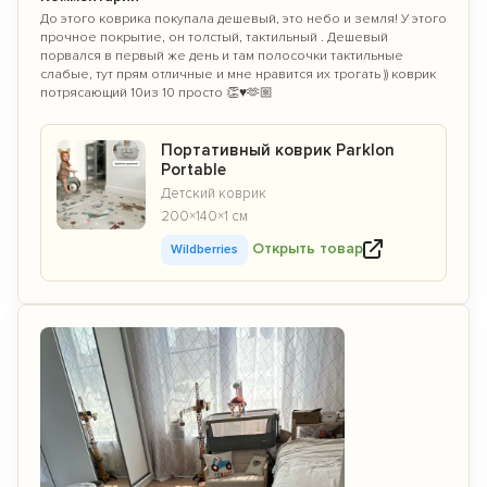
Скидку 15%
при покупке товаров
двух
До этого коврика покупала дешевый, это небо и земля! У этого
разных брендов
по промокоду:
прочное покрытие, он толстый, тактильный . Дешевый
порвался в первый же день и там полосочки тактильные
KIDS15
слабые, тут прям отличные и мне нравится их трогать )) коврик
по промокоду:
потрясающий 10из 10 просто 👏♥️🫶🏼
Перейти на сайт astradekids.ru
Портативный коврик Parklon
Portable
Остаться на Parklon
Детский коврик
200×140×1 см
Открыть товар
Wildberries