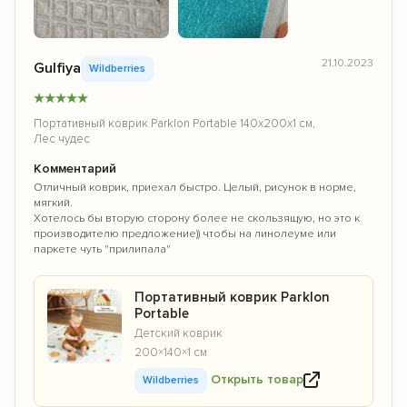
21.10.2023
Gulfiya
Wildberries
★
★
★
★
★
Портативный коврик Parklon Portable 140х200х1 см,
Лес чудес
Комментарий
Отличный коврик, приехал быстро. Целый, рисунок в норме,
мягкий.
Хотелось бы вторую сторону более не скользящую, но это к
производителю предложение)) чтобы на линолеуме или
паркете чуть "прилипала"
Портативный коврик Parklon
Portable
Детский коврик
200×140×1 см
Открыть товар
Wildberries