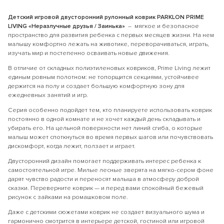
Детский игровой двусторонний рулонный коврик PARKLON PRIME
LIVING «Неразлучные друзья / Заинька»
– мягкое и безопасное
пространство для развития ребенка с первых месяцев жизни. На нем
малышу комфортно лежать на животике, переворачиваться, играть,
изучать мир и постепенно осваивать новые движения.
В отличие от складных полиэтиленовых ковриков, Prime Living лежит
единым ровным полотном: не топорщится секциями, устойчивее
держится на полу и создает большую комфортную зону для
ежедневных занятий и игр.
Серия особенно подойдет тем, кто планируете использовать коврик
постоянно в одной комнате и не хочет каждый день складывать и
убирать его. На цельной поверхности нет линий сгиба, о которые
малыш может споткнуться во время первых шагов или почувствовать
дискомфорт, когда лежит, ползает и играет.
Двусторонний дизайн помогает поддерживать интерес ребенка к
самостоятельной игре. Милые лесные зверята на мягко-сером фоне
дарят чувство радости и переносят малыша в атмосферу доброй
сказки. Переверните коврик — и перед вами спокойный бежевый
рисунок с зайками на ромашковом поле.
Даже с детскими сюжетами коврик не создает визуального шума и
гармонично смотрится в интерьере детской, гостиной или игровой