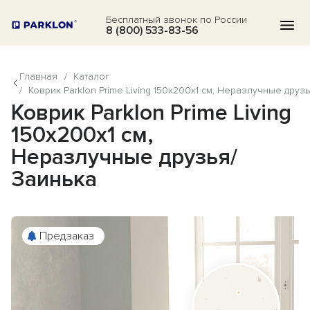
Бесплатный звонок по России
8 (800) 533-83-56
Главная
/
Каталог
КАТАЛОГ
/
Коврик Parklon Prime Living 150x200x1 см, Неразлучные друз
Коврик Parklon Prime Living
АКЦИИ
150x200x1 см,
БЛОГ
Неразлучные друзья/
ВОПРОСЫ
Заинька
О НАС
ОТЗЫВЫ
Предзаказ
КОНТАКТЫ