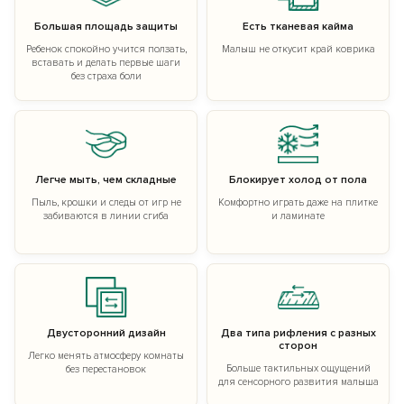
Большая площадь защиты
Есть тканевая кайма
Ребенок спокойно учится ползать,
Малыш не откусит край коврика
вставать и делать первые шаги
без страха боли
Легче мыть, чем складные
Блокирует холод от пола
Пыль, крошки и следы от игр не
Комфортно играть даже на плитке
забиваются в линии сгиба
и ламинате
Двусторонний дизайн
Два типа рифления с разных
сторон
Легко менять атмосферу комнаты
Больше тактильных ощущений
без перестановок
для сенсорного развития малыша