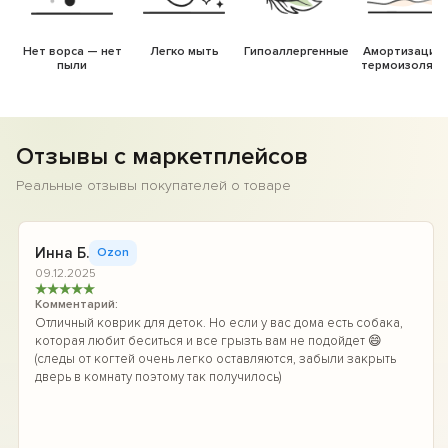
Нет ворса — нет
Легко мыть
Гипоаллергенные
Амортизация 
пыли
термоизоляци
Отзывы с маркетплейсов
Реальные отзывы покупателей о товаре
Инна Б.
Ozon
09.12.2025
★
★
★
★
★
Комментарий:
Отличный коврик для деток. Но если у вас дома есть собака,
которая любит беситься и все грызть вам не подойдет 😄
(следы от когтей очень легко оставляются, забыли закрыть
дверь в комнату поэтому так получилось)