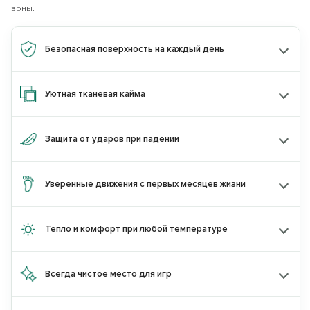
зоны.
Получите
скидку 10%
при покупке
2
товаров одного бренда
по промокоду:
Безопасная поверхность на каждый день
KIDS10
по промокоду:
Уютная тканевая кайма
или
Скидку 15%
при покупке товаров
двух
разных брендов
по промокоду:
Защита от ударов при падении
KIDS15
по промокоду:
Уверенные движения с первых месяцев жизни
Перейти на сайт astradekids.ru
Тепло и комфорт при любой температуре
Остаться на Parklon
Всегда чистое место для игр