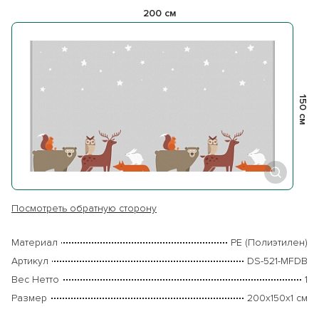
200 см
150 см
Посмотреть обратную сторону
Материал
PE (Полиэтилен)
Артикул
DS-521-MFDB
Вес Нетто
1
Размер
200х150х1 см